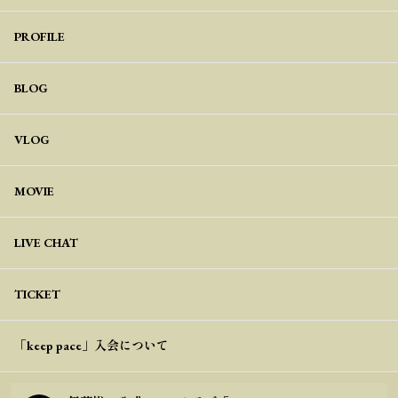
PROFILE
BLOG
VLOG
MOVIE
LIVE CHAT
TICKET
「keep pace」入会について