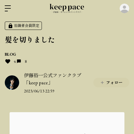
ロ
裕識者会員限定
髪を切りました
BLOG
4
8
伊藤裕一公式ファンクラブ
「keep pace」
フォロー
2023/06/13 22:59