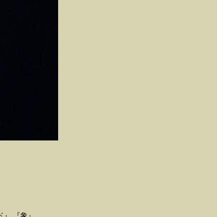
ド』 『象』