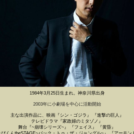
1984年3月25日生まれ。
神奈川県出身
2003年に小劇場を中心に活動開始
主な出演作品に、映画『シン・ゴジラ』 『進撃の巨人』
テレビドラマ『家政婦のミタゾノ』
舞台『~崩壊シリーズ~』 『フェイス』 『黄昏』
びくんtheSTAGE~バック・トゥ・ザ・ジャングル~』 『アーモン