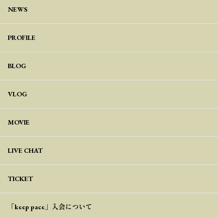
NEWS
PROFILE
BLOG
VLOG
MOVIE
LIVE CHAT
TICKET
「keep pace」入会について