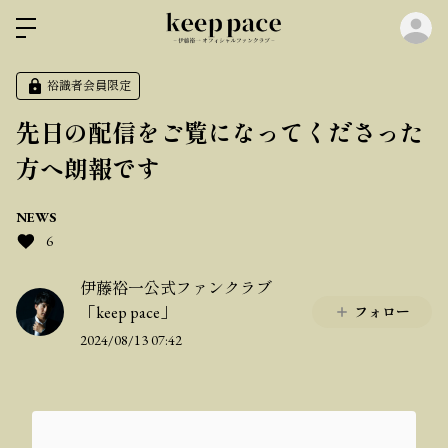
ロ
裕識者会員限定
先日の配信をご覧になってくださった
方へ朗報です
NEWS
6
伊藤裕一公式ファンクラブ
「keep pace」
フォロー
2024/08/13 07:42