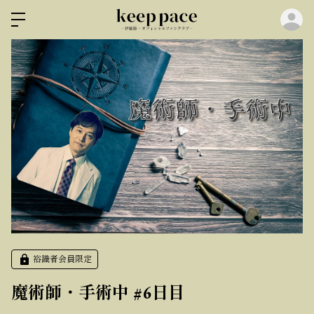
ロ
裕識者会員限定
魔術師・手術中 #6日目