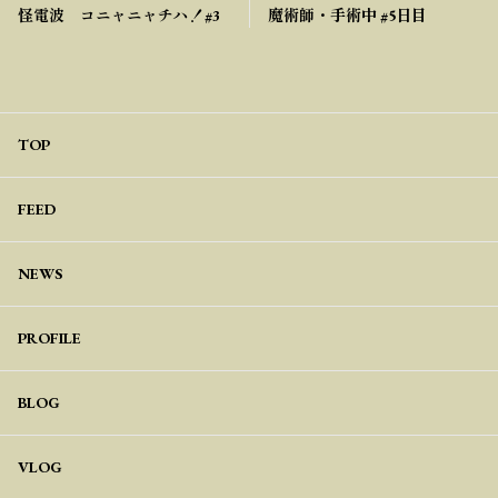
怪電波 コニャニャチハ！#3
魔術師・手術中 #5日目
TOP
FEED
NEWS
PROFILE
BLOG
VLOG