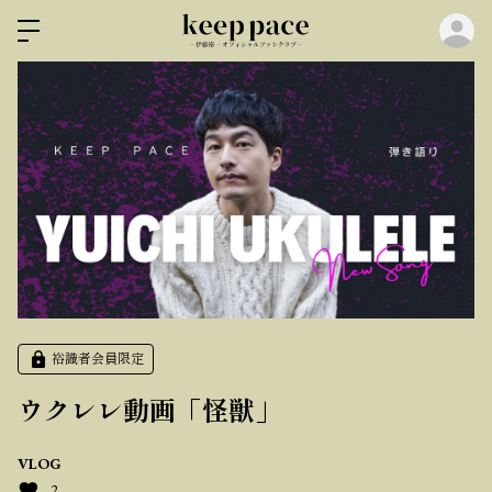
ロ
裕識者会員限定
ウクレレ動画「怪獣」
VLOG
2