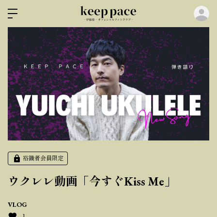
ロ
裕識者会員限定
ウクレレ動画「今すぐKiss Me」
VLOG
1