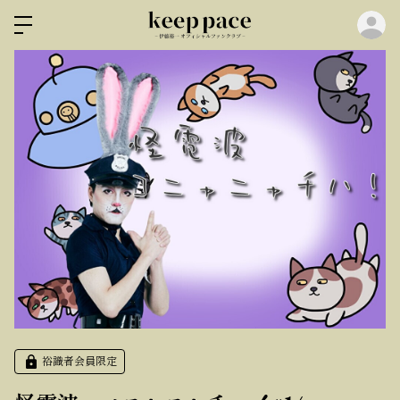
ロ
裕識者会員限定