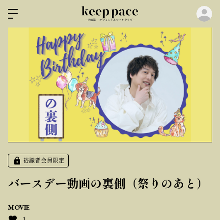
ロ
裕識者会員限定
バースデー動画の裏側（祭りのあと）
MOVIE
1