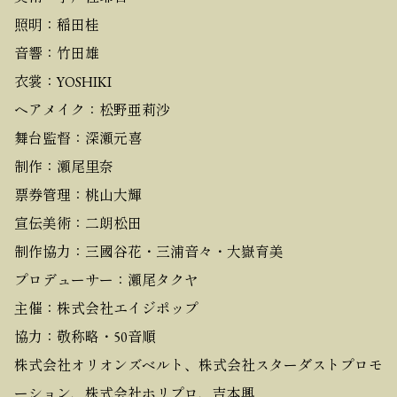
照明：稲田桂
音響：竹田雄
衣裳：YOSHIKI
ヘアメイク：松野亜莉沙
舞台監督：深瀬元喜
制作：瀬尾里奈
票券管理：桃山大輝
宣伝美術：二朗松田
制作協力：三國谷花・三浦音々・大嶽育美
プロデューサー：瀬尾タクヤ
主催：株式会社エイジポップ
協力：敬称略・50音順
株式会社オリオンズベルト、株式会社スターダストプロモ
ーション、株式会社ホリプロ、吉本興