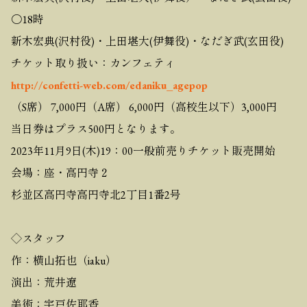
〇18時
新木宏典(沢村役)・上田堪大(伊舞役)・なだぎ武(玄田役)
チケット取り扱い：カンフェティ
http://confetti-web.com/edaniku_agepop
（S席） 7,000円（A席） 6,000円（高校生以下）3,000円
当日券はプラス500円となります。
2023年11月9日(木)19：00一般前売りチケット販売開始
会場：座・高円寺２
杉並区高円寺高円寺北2丁目1番2号
◇スタッフ
作：横山拓也（iaku）
演出：荒井遼
美術：宇戸佐耶香