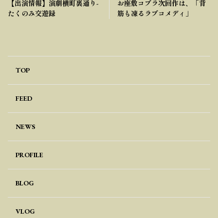
【出演情報】演劇横町裏通り-
お座敷コブラ次回作は、「背
たくのみ交遊録
筋も凍るラブコメディ」
TOP
FEED
NEWS
PROFILE
BLOG
VLOG