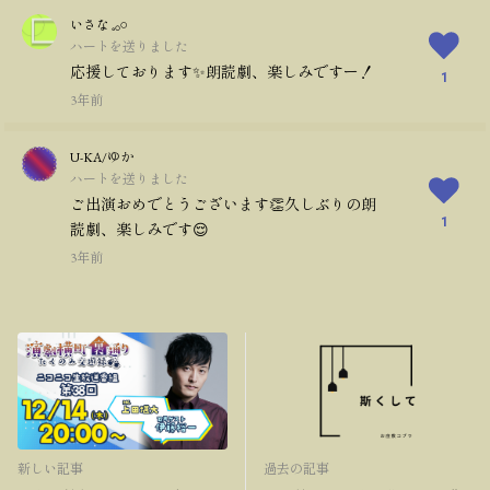
いさな 𓈒𓂂𓏸
ハートを送りました
応援しております✨朗読劇、楽しみですー！
1
3年前
U-KA/ゆか
ハートを送りました
ご出演おめでとうございます👏久しぶりの朗
1
読劇、楽しみです😌
3年前
新しい記事
過去の記事