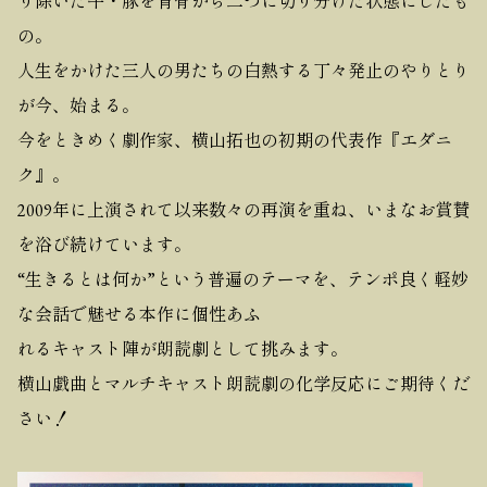
り除いた牛・豚を背骨から二つに切り分けた状態にしたも
の。
人生をかけた三人の男たちの白熱する丁々発止のやりとり
が今、始まる。
今をときめく劇作家、横山拓也の初期の代表作『エダニ
ク』。
2009年に上演されて以来数々の再演を重ね、いまなお賞賛
を浴び続けています。
“生きるとは何か”という普遍のテーマを、テンポ良く軽妙
な会話で魅せる本作に個性あふ
れるキャスト陣が朗読劇として挑みます。
横山戯曲とマルチキャスト朗読劇の化学反応にご期待くだ
さい！